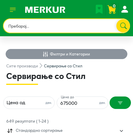
0
Филтри и Категории
Сите
производи
Сервирање со Стил
Сервирање со Стил
Цена до
Цена од
ден.
ден.
649
резултати
(
1
-
24
)
Стандардно сортирање