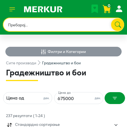
0
Филтри и Категории
Сите
производи
Градежништво и бои
Градежништво и бои
Цена до
Цена од
ден.
ден.
237
резултати
(
1
-
24
)
Стандардно сортирање