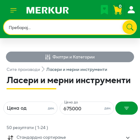
0
Филтри и Категории
Сите
производи
Ласери и мерни инструменти
Ласери и мерни инструменти
Цена до
Цена од
ден.
ден.
50
резултати
(
1
-
24
)
Стандардно сортирање