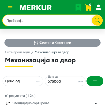
0
Филтри и Категории
Сите
производи
Механизација за двор
Механизација за двор
Цена до
Цена од
ден.
ден.
61
резултати
(
1
-
24
)
Стандардно сортирање