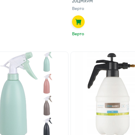
20ЦМХ9М
Верто
Верто