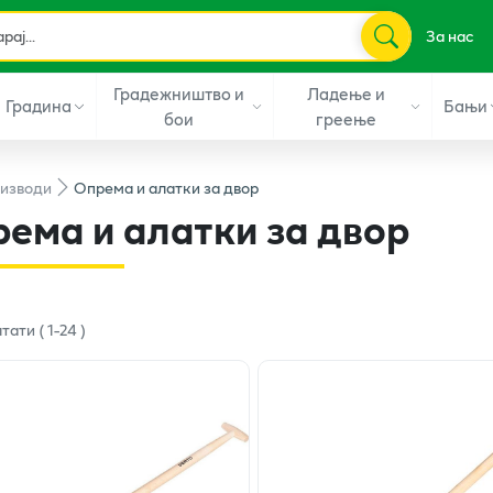
За нас
Градежништво и
Ладење и
Градина
Бањи
бои
греење
изводи
Опрема и алатки за двор
ема и алатки за двор
лтати
(
1
-
24
)