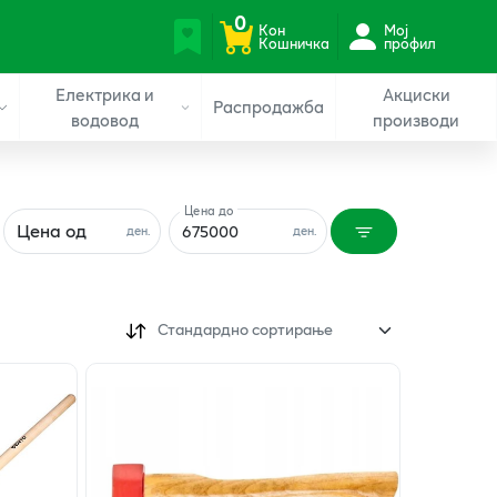
0
Кон
Мој
Кошничка
профил
Електрика и
Акциски
Распродажба
водовод
производи
Цена до
Цена од
ден.
ден.
Стандардно сортирање