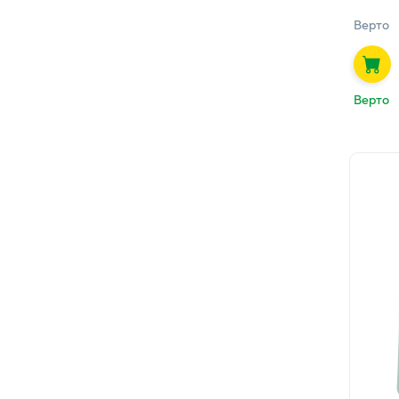
Верто
Верто