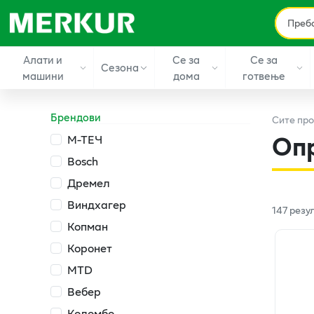
Алати и
Се за
Се за
Сезона
машини
дома
готвење
Брендови
Сите
про
Опр
М-ТЕЧ
Bosch
Дремел
Виндхагер
147
резу
Копман
Коронет
MTD
Вебер
Коломбо