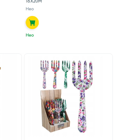
16Х20М
Нео
Нео