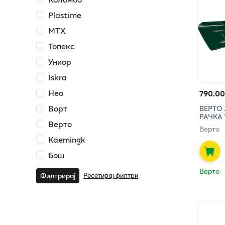
Plastime
МТХ
Топекс
Униор
Iskra
Нео
790.00
Ворт
ВЕРТО 
РАЧКА
Верто
Верто
Kaemingk
Бош
Верто
Ресетирај филтри
Филтрирај