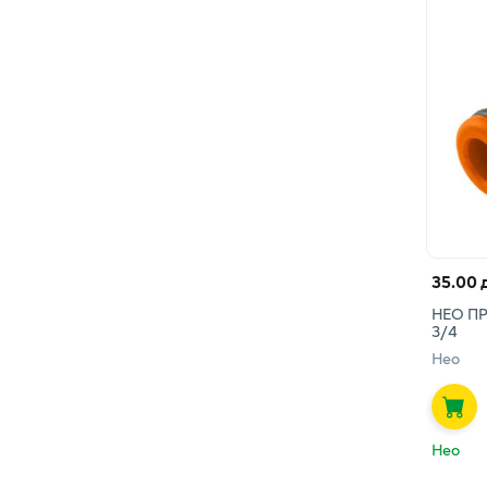
35.00 
НЕО П
3/4
Нео
Нео