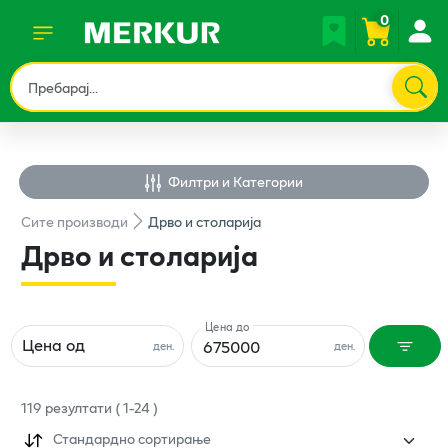
0
Филтри и Категории
Сите
производи
Дрво и столарија
Дрво и столарија
Цена до
Цена од
ден.
ден.
119
резултати
(
1
-
24
)
Стандардно сортирање