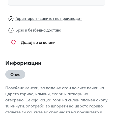
Гарантиран квалитет на производот
Брза и безбедна достава
Додај во омилени
Информации
Опис
Повеќенаменски, за палење оган во сите печки на
цврсто гориво, камини, скари и пожари на
отворено. Секоја коцка гори на силен пламен околу
10 минути. Употреба во шпорети на цврсто гориво:
ставете ги коцките во средината на ложиштето и