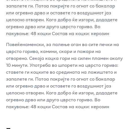
запалете ги. Потоа покријте го огнот со бакалар
или огревно дрво и оставете го воздушниот јаз
целосно отворен. Кога добро ќе изгори, додадете
огревно дрво или друго цврсто гориво. Во
пакување: 48 коцки Состав на коцки: керозин
Повеќенаменски, за палење оган во сите печки на
цврсто гориво, камини, скари и пожари на
отворено. Секоја коцка гори на силен пламен околу
10 минути. Употреба во шпорети на цврсто гориво:
ставете ги коцките во средината на ложиштето и
запалете ги. Потоа покријте го огнот со бакалар
или огревно дрво и оставете го воздушниот јаз
целосно отворен. Кога добро ќе изгори, додадете
огревно дрво или друго цврсто гориво. Во
пакување: 48 коцки Состав на коцки: керозин