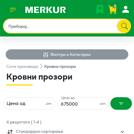
0
Филтри и Категории
Сите
производи
Кровни прозори
Кровни прозори
Цена до
Цена од
ден.
ден.
4
резултати
(
1
-
4
)
Стандардно сортирање