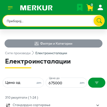
0
Филтри и Категории
Сите
производи
Електроинсталации
Електроинсталации
Цена до
Цена од
ден.
ден.
310
резултати
(
1
-
24
)
Стандардно сортирање