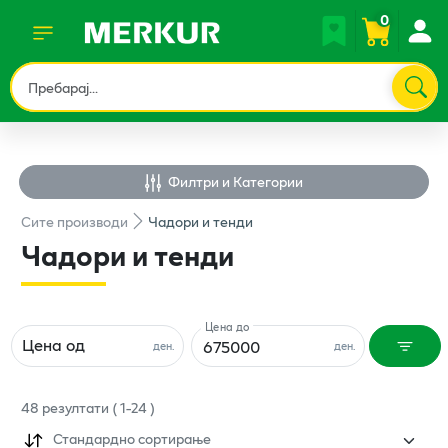
0
Филтри и Категории
Сите
производи
Чадори и тенди
Чадори и тенди
Цена до
Цена од
ден.
ден.
48
резултати
(
1
-
24
)
Стандардно сортирање