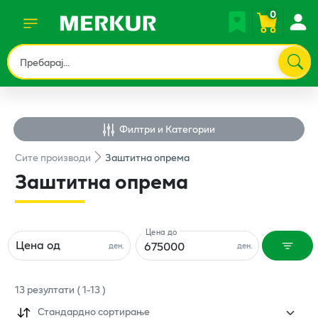
0
Филтри и Категории
Сите
производи
Заштитна опрема
Заштитна опрема
Цена до
Цена од
ден.
ден.
13
резултати
(
1
-
13
)
Стандардно сортирање