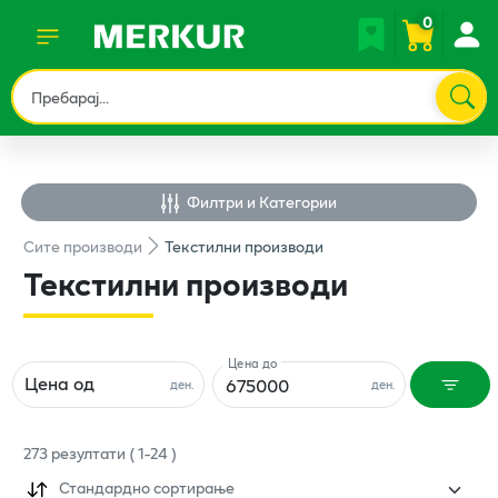
0
Филтри и Категории
Сите
производи
Текстилни производи
Текстилни производи
Цена до
Цена од
ден.
ден.
273
резултати
(
1
-
24
)
Стандардно сортирање