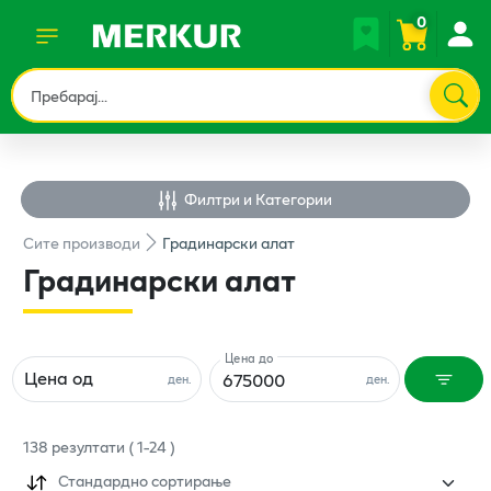
0
Филтри и Категории
Сите
производи
Градинарски алат
Градинарски алат
Цена до
Цена од
ден.
ден.
138
резултати
(
1
-
24
)
Стандардно сортирање