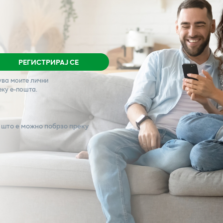
РЕГИСТРИРАЈ СЕ
ува моите лични
еку е-пошта.
 што е можно побрзо преку