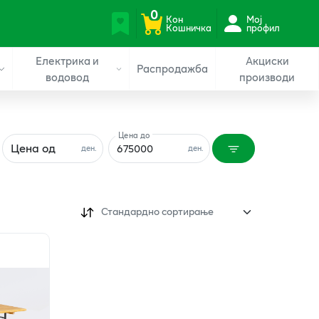
0
Кон
Мој
Кошничка
профил
Електрика и
Акциски
Распродажба
водовод
производи
Цена до
Цена од
ден.
ден.
Стандардно сортирање