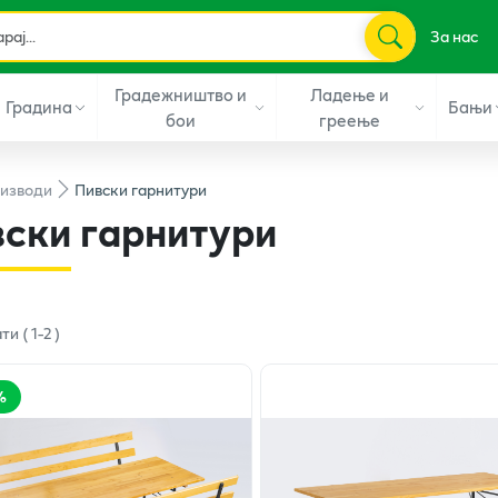
За нас
Градежништво и
Ладење и
Градина
Бањи
бои
греење
изводи
Пивски гарнитури
ски гарнитури
ати
(
1
-
2
)
%