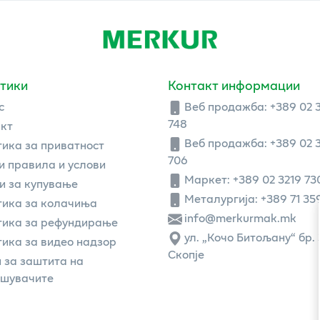
тики
Контакт информации
с
Веб продажба:
+389 02 
748
кт
Веб продажба:
+389 02 
ика за приватност
706
 правила и услови
Маркет: +389 02 3219 73
и за купување
Металургија: +389 71 35
ика за колачиња
info@merkurmak.mk
тика за рефундирање
ул. „Кочо Битољану“ бр. 
ика за видео надзор
Скопје
 за заштита на
ошувачите