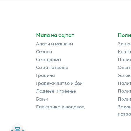
Мапа на сајтот
Поли
Алати и машини
За на
Сезона
Конта
Се за дома
Полит
Се за готвење
Општи
Градина
Услов
Градежништво и бои
Полит
Ладење и греење
Поли
Бањи
Полит
Електрика и водовод
Закон
потр