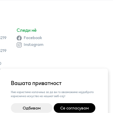
Следи нè
3219
Facebook
Instagram
3219
0
9 504
Вашата приватност
3,
Ние користиме колачиња за да ви го овозможиме најдоброто
корисничко искуство на нашиот веб-сајт
Одбивам
Се согласувам