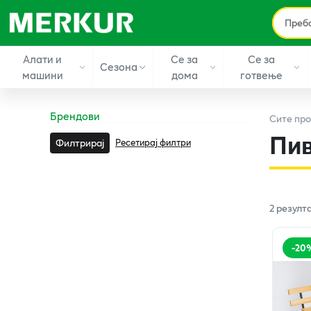
Алати и
Се за
Се за
Сезона
машини
дома
готвење
Брендови
Сите
про
Пив
Ресетирај филтри
Филтрирај
2
резулт
-
20