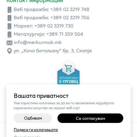
Веб продажба:
+389 02 3219 748
Веб продажба:
+389 02 3219 706
Маркет: +389 02 3219 730
Металургија: +389 71 359 504
info@merkurmak.mk
ул. „Кочо Битољану“ бр. 3, Скопје
Вашата приватност
Ние користиме колачиња за да ви го овозможиме најдоброто
корисничко искуство на нашиот веб-сајт
Одбивам
Се согласувам
©
2026
Vendor x
Меркур
Подеси ги колачињата
Поставки за колачиња
|
Пријави проблем