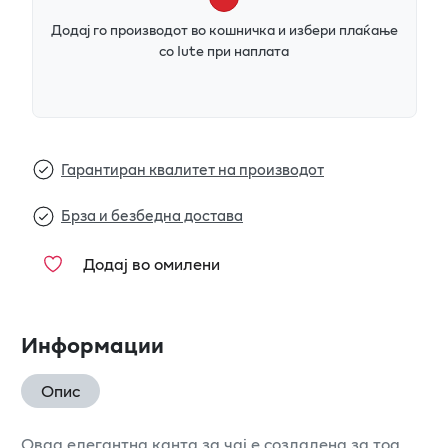
Додај го производот во кошничка и избери плаќање
со Iute при наплата
Гарантиран квалитет на производот
Брза и безбедна достава
Додај во омилени
Информации
Опис
Оваа елегантна канта за чај е создадена за тоа