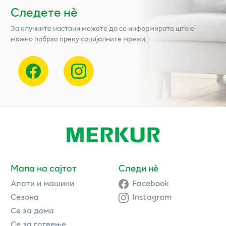
Следете нѐ
За клучните настани можете да се информирате што е
можно побрзо преку социјалните мрежи.
Мапа на сајтот
Следи нè
Алати и машини
Facebook
Сезона
Instagram
Се за дома
Се за готвење