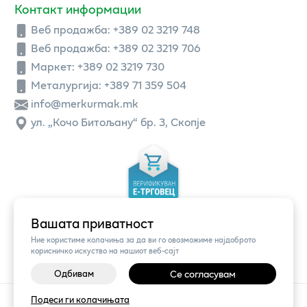
Контакт информации
Веб продажба:
+389 02 3219 748
Веб продажба:
+389 02 3219 706
Маркет: +389 02 3219 730
Металургија: +389 71 359 504
info@merkurmak.mk
ул. „Кочо Битољану“ бр. 3, Скопје
Вашата приватност
Ние користиме колачиња за да ви го овозможиме најдоброто
корисничко искуство на нашиот веб-сајт
Одбивам
Се согласувам
©
2026
Vendor x
Меркур
Подеси ги колачињата