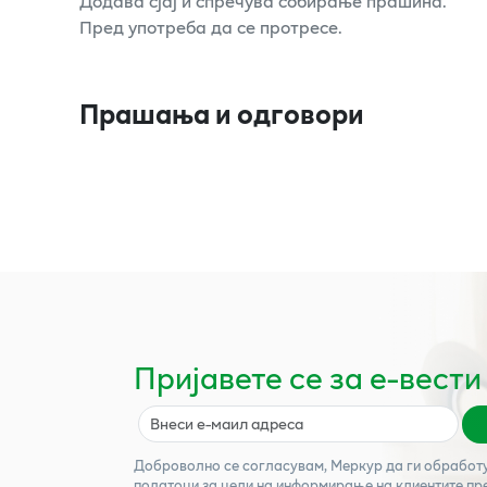
Додава сјај и спречува собирање прашина.
Пред употреба да се протресе.
Прашања и одговори
Пријавете се за е-вести
Доброволно се согласувам,
Меркур
да ги обработ
податоци за цели на информирање на клиентите пр