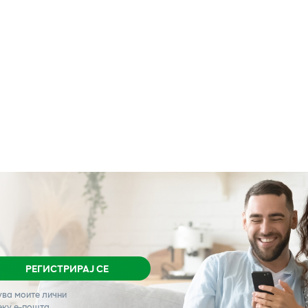
РЕГИСТРИРАЈ СЕ
ува моите лични
еку е-пошта.