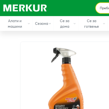
Алати и
Се за
Се за
Сезона
машини
дома
готвење