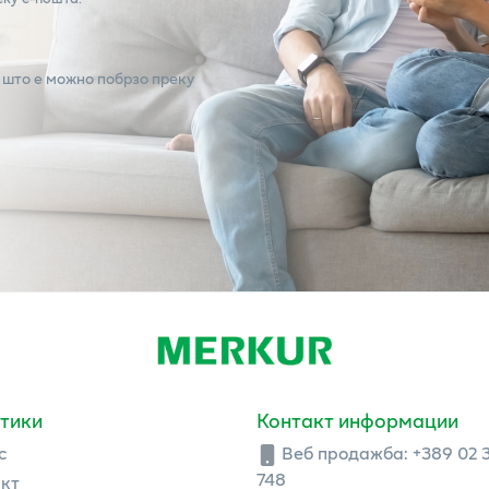
 што е можно побрзо преку
тики
Контакт информации
с
Веб продажба:
+389 02 
748
кт