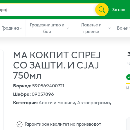
За нас
Градежништво и
Ладење и
Градина
Бањи
бои
греење
МА КОКПИТ СПРЕЈ
СО ЗАШТИ. И СЈАЈ
ц
750мл
Баркод
:
590569400721
И
Шифра
:
09057896
Категории
:
Алати и машини
,
Автопрограма
,
Гарантиран квалитет на производот