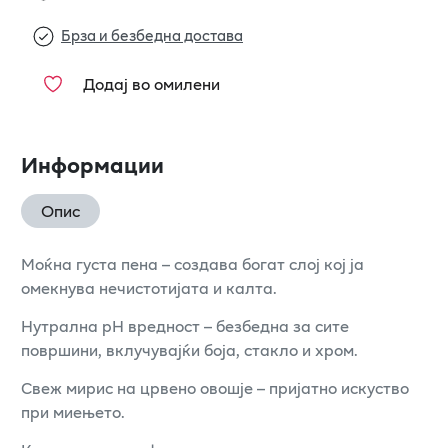
Брза и безбедна достава
Додај во омилени
Информации
Опис
Моќна густа пена – создава богат слој кој ја
омекнува нечистотијата и калта.
Нутрална pH вредност – безбедна за сите
површини, вклучувајќи боја, стакло и хром.
Свеж мирис на црвено овошје – пријатно искуство
при миењето.