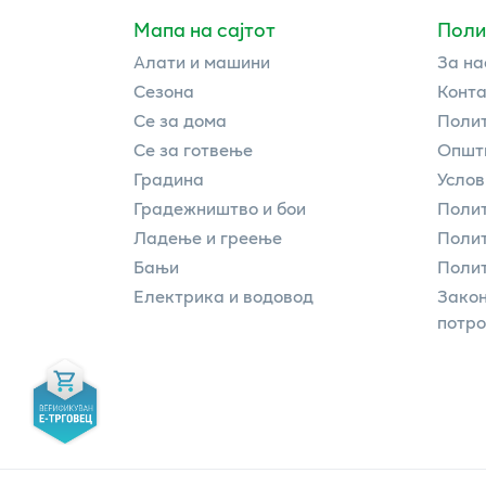
Мапа на сајтот
Поли
Алати и машини
За на
Сезона
Конта
Се за дома
Полит
Се за готвење
Општи
Градина
Услов
Градежништво и бои
Полит
Ладење и греење
Поли
Бањи
Полит
Електрика и водовод
Закон
потр