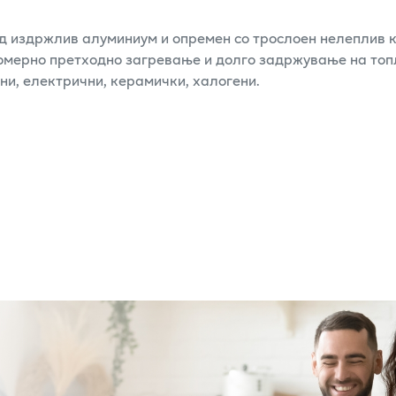
од издржлив алуминиум и опремен со трослоен нелеплив к
номерно претходно загревање и долго задржување на топ
ни, електрични, керамички, халогени.