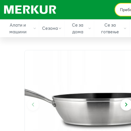
Алати и
Се за
Се за
Сезона
машини
дома
готвење