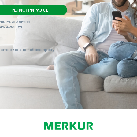
РЕГИСТРИРАЈ СЕ
ува моите лични
еку е-пошта.
 што е можно побрзо преку