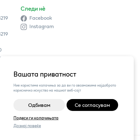
Следи нè
3219
Facebook
Instagram
3219
0
9 504
Вашата приватност
3,
Ние користиме колачиња за да ви го овозможиме најдоброто
корисничко искуство на нашиот веб-сајт
Одбивам
Се согласувам
Подеси ги колачињата
Дознај повеќе