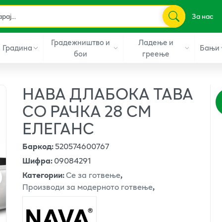
За нас
Градежништво и
Ладење и
Градина
Бањи
бои
греење
НАВА ДЛАБОКА ТАВА
СО РАЧКА 28 СМ
ЕЛЕГАНС
Баркод
:
520574600767
Шифра
:
09084291
Категории
:
Се за готвење
,
Производи за модерното готвење
,