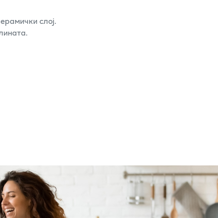
ерамички слој.
лината.