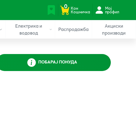
0
Кон
Мој
Кошничка
профил
Електрика и
Акциски
Распродажба
водовод
производи
ПОБАРАЈ ПОНУДА