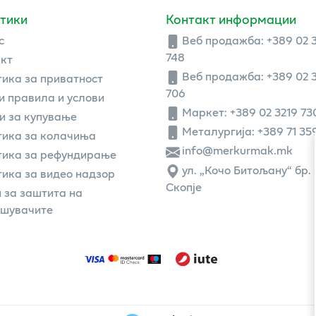
тики
Контакт информации
с
Веб продажба:
+389 02 
748
кт
Веб продажба:
+389 02 
ика за приватност
706
 правила и услови
Маркет: +389 02 3219 73
и за купување
Металургија: +389 71 35
ика за колачиња
info@merkurmak.mk
тика за рефундирање
ул. „Кочо Битољану“ бр. 
ика за видео надзор
Скопје
 за заштита на
ошувачите