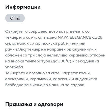
Информации
Опис
Откријте го совршенството во готвењето со
тенџерето со ниска висина NAVA ELEGANCE од 28
см, со капак со силиконски раб и челични
рачки.Овој тенџере е направен од алуминиум и
обложен со три слоја нелеплива керамика, отпорен
на високи температури (до 300°C) и секојдневна
употреба.
Тенџерето е погодно за сите шпорети: гасни,
електрични, керамички, халогени и индукциски.
Безбедно за миење во машина за садови.
Прашања и одговори