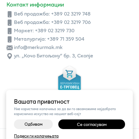
Контакт информации
Веб продажба:
+389 02 3219 748
Веб продажба:
+389 02 3219 706
Маркет: +389 02 3219 730
Металургија: +389 71 359 504
info@merkurmak.mk
ул. „Кочо Битољану“ бр. 3, Скопје
Вашата приватност
Ние користиме колачиња за да ви го овозможиме најдоброто
корисничко искуство на нашиот веб-сајт
Одбивам
Се согласувам
©
2026
Vendor x
Меркур
Подеси ги колачињата