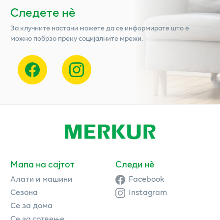
Следете нѐ
За клучните настани можете да се информирате што е
можно побрзо преку социјалните мрежи.
Мапа на сајтот
Следи нè
Алати и машини
Facebook
Сезона
Instagram
Се за дома
Се за готвење