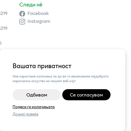
Следи нè
3219
Facebook
Instagram
3219
0
9 504
Вашата приватност
3,
Ние користиме колачиња за да ви го овозможиме најдоброто
корисничко искуство на нашиот веб-сајт
Одбивам
Се согласувам
Подеси ги колачињата
Дознај повеќе
Поставки за колачиња
|
Пријави проблем