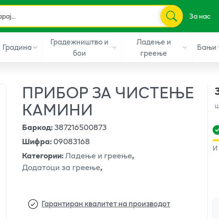
За нас
Градежништво и
Ладење и
Градина
Бањи
бои
греење
ПРИБОР ЗА ЧИСТЕЊЕ
КАМИНИ
ц
Баркод
:
387216500873
Шифра
:
09083168
И
Категории
:
Ладење и греење
,
Додатоци за греење
,
Гарантиран квалитет на производот