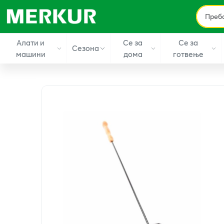
Алати и
Се за
Се за
Сезона
машини
дома
готвење