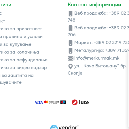
тики
Контакт информации
с
Веб продажба:
+389 02 
748
кт
Веб продажба:
+389 02 
ика за приватност
706
 правила и услови
Маркет: +389 02 3219 73
и за купување
Металургија: +389 71 35
ика за колачиња
info@merkurmak.mk
тика за рефундирање
ул. „Кочо Битољану“ бр. 
ика за видео надзор
Скопје
 за заштита на
ошувачите