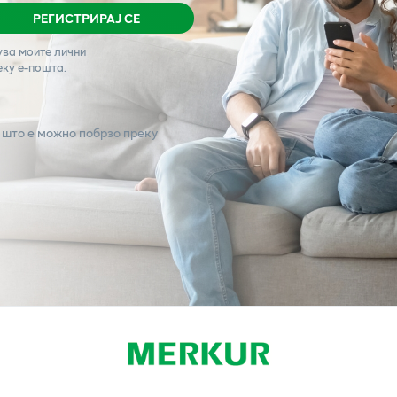
РЕГИСТРИРАЈ СЕ
ува моите лични
еку е-пошта.
 што е можно побрзо преку