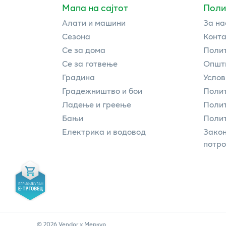
Мапа на сајтот
Поли
Алати и машини
За на
Сезона
Конта
Се за дома
Полит
Се за готвење
Општи
Градина
Услов
Градежништво и бои
Полит
Ладење и греење
Поли
Бањи
Полит
Електрика и водовод
Закон
потр
©
2026
Vendor x
Меркур