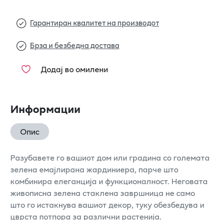
Гарантиран квалитет на производот
Брза и безбедна достава
Додај во омилени
Информации
Опис
Разубавете го вашиот дом или градина со големата
зелена емајлирана жардиниера, парче што
комбинира елеганција и функционалност. Неговата
живописна зелена стаклена завршница не само
што го истакнува вашиот декор, туку обезбедува и
цврста потпора за различни растенија.