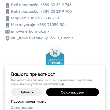
Веб продажба:
+389 02 3219 748
Веб продажба:
+389 02 3219 706
Маркет: +389 02 3219 730
Металургија: +389 71 359 504
info@merkurmak.mk
ул. „Кочо Битољану“ бр. 3, Скопје
Вашата приватност
Ние користиме колачиња за да ви го овозможиме најдоброто
корисничко искуство на нашиот веб-сајт
Одбивам
Се согласувам
©
2026
Vendor x
Меркур
Подеси ги колачињата
Поставки за колачиња
|
Пријави проблем
Дознај повеќе