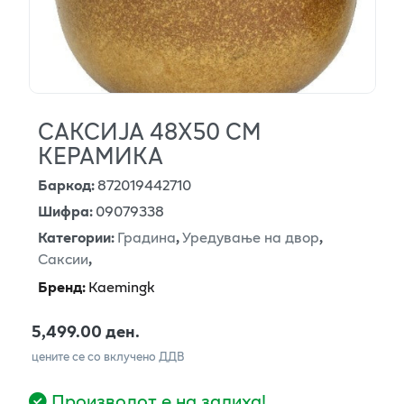
САКСИЈА 48Х50 СМ
КЕРАМИКА
Баркод
:
872019442710
Шифра
:
09079338
Категории
:
Градина
,
Уредување на двор
,
Саксии
,
Бренд
:
Kaemingk
5,499.00 ден.
цените се со вклучено ДДВ
Производот е на залиха!