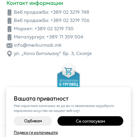
Контакт информации
Веб продажба:
+389 02 3219 748
Веб продажба:
+389 02 3219 706
Маркет: +389 02 3219 730
Металургија: +389 71 359 504
info@merkurmak.mk
ул. „Кочо Битољану“ бр. 3, Скопје
Вашата приватност
Ние користиме колачиња за да ви го овозможиме најдоброто
корисничко искуство на нашиот веб-сајт
Одбивам
Се согласувам
©
2026
Vendor x
Меркур
Подеси ги колачињата