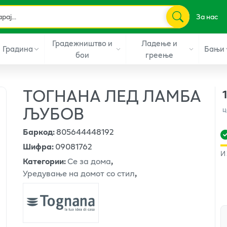
За нас
Градежништво и
Ладење и
Градина
Бањи
бои
греење
ТОГНАНА ЛЕД ЛАМБА
ЉУБОВ
ц
Баркод
:
805644448192
Шифра
:
09081762
И
Категории
:
Се за дома
,
Уредување на домот со стил
,