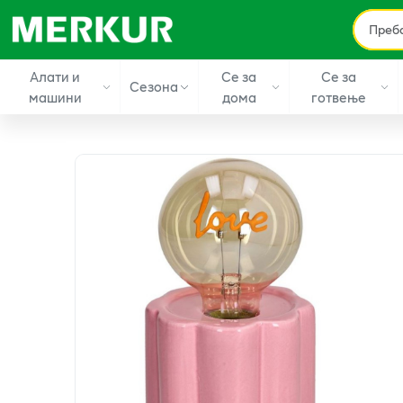
Алати и
Се за
Се за
Сезона
машини
дома
готвење