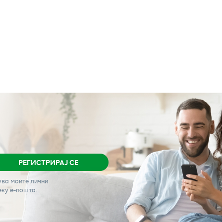
РЕГИСТРИРАЈ СЕ
ува моите лични
еку е-пошта.