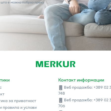
 што е можно побрзо преку
тики
Контакт информации
с
Веб продажба:
+389 02 
748
кт
Веб продажба:
+389 02 
ика за приватност
706
 правила и услови