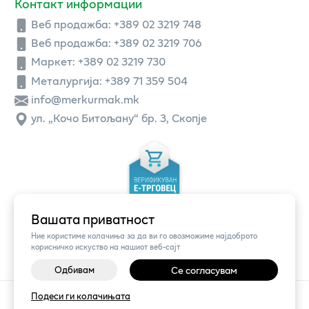
Контакт информации
Веб продажба:
+389 02 3219 748
Веб продажба:
+389 02 3219 706
Маркет: +389 02 3219 730
Металургија: +389 71 359 504
info@merkurmak.mk
ул. „Кочо Битољану“ бр. 3, Скопје
Вашата приватност
Ние користиме колачиња за да ви го овозможиме најдоброто
корисничко искуство на нашиот веб-сајт
Одбивам
Се согласувам
Подеси ги колачињата
©
2026
Vendor x
Меркур