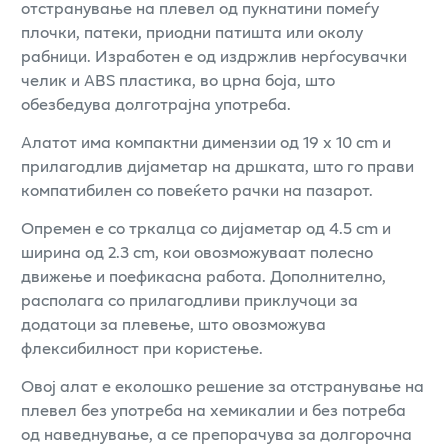
отстранување на плевел од пукнатини помеѓу
плочки, патеки, приодни патишта или околу
рабници. Изработен е од издржлив нерѓосувачки
челик и ABS пластика, во црна боја, што
обезбедува долготрајна употреба.
Алатот има компактни димензии од 19 x 10 cm и
прилагодлив дијаметар на дршката, што го прави
компатибилен со повеќето рачки на пазарот.
Опремен е со тркалца со дијаметар од 4.5 cm и
ширина од 2.3 cm, кои овозможуваат полесно
движење и поефикасна работа. Дополнително,
располага со прилагодливи приклучоци за
додатоци за плевење, што овозможува
флексибилност при користење.
Овој алат е еколошко решение за отстранување на
плевел без употреба на хемикалии и без потреба
од наведнување, а се препорачува за долгорочна