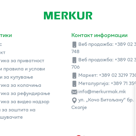
тики
Контакт информации
с
Веб продажба:
+389 02 
748
кт
Веб продажба:
+389 02 
ика за приватност
706
 правила и услови
Маркет: +389 02 3219 73
и за купување
Металургија: +389 71 35
ика за колачиња
info@merkurmak.mk
тика за рефундирање
ул. „Кочо Битољану“ бр. 
ика за видео надзор
Скопје
 за заштита на
ошувачите