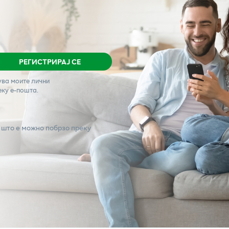
РЕГИСТРИРАЈ СЕ
ува моите лични
еку е-пошта.
 што е можно побрзо преку