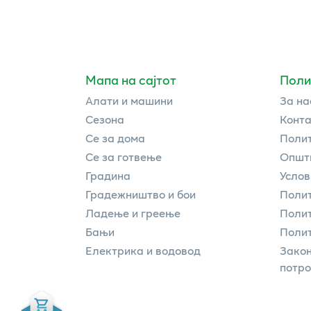
Мапа на сајтот
Поли
Алати и машини
За на
Сезона
Конта
Се за дома
Полит
Се за готвење
Општи
Градина
Услов
Градежништво и бои
Полит
Ладење и греење
Поли
Бањи
Полит
Електрика и водовод
Закон
потр