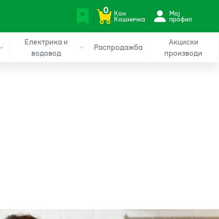
0
Кон
Мој
Кошничка
профил
Електрика и
Акциски
Распродажба
водовод
производи