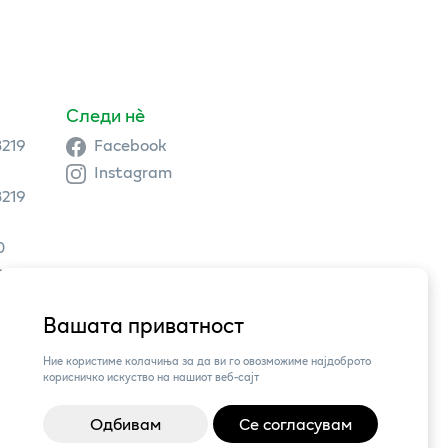
Следи нè
3219
Facebook
Instagram
3219
0
9 504
Вашата приватност
3,
Ние користиме колачиња за да ви го овозможиме најдоброто
корисничко искуство на нашиот веб-сајт
Одбивам
Се согласувам