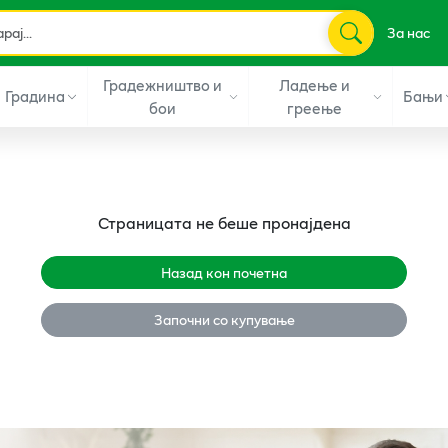
За нас
Градежништво и
Ладење и
Градина
Бањи
бои
греење
Страницата не беше пронајдена
Назад кон почетна
Започни со купување