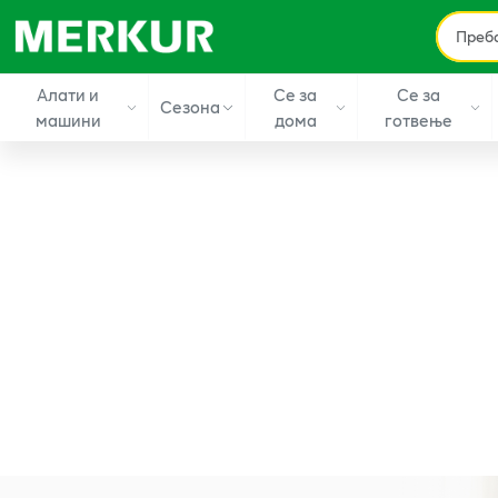
Алати и
Се за
Се за
Сезона
машини
дома
готвење