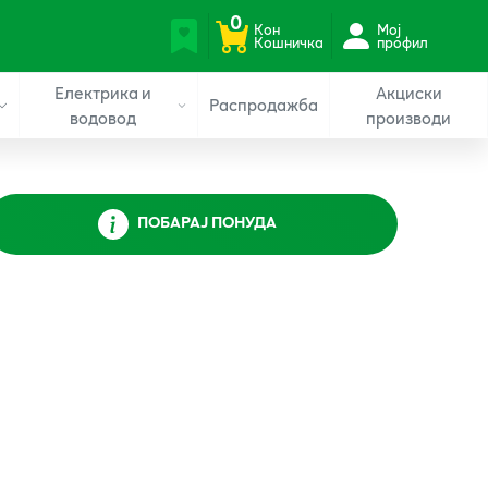
0
Кон
Мој
Кошничка
профил
Електрика и
Акциски
Распродажба
водовод
производи
ПОБАРАЈ ПОНУДА