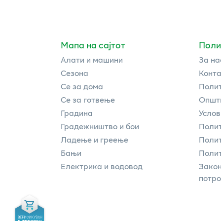
Мапа на сајтот
Поли
Алати и машини
За на
Сезона
Конта
Се за дома
Полит
Се за готвење
Општи
Градина
Услов
Градежништво и бои
Полит
Ладење и греење
Поли
Бањи
Полит
Електрика и водовод
Закон
потр