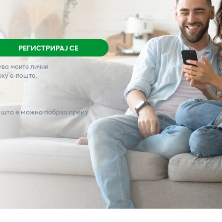
РЕГИСТРИРАЈ СЕ
ува моите лични
еку е-пошта.
 што е можно побрзо преку