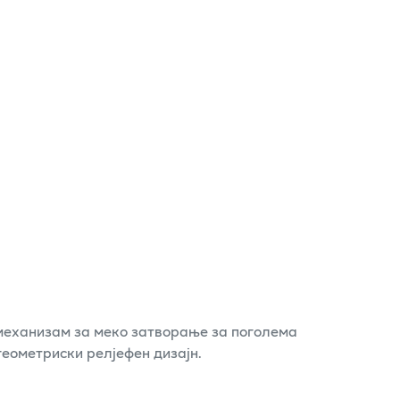
 механизам за меко затворање за поголема
геометриски релјефен дизајн.