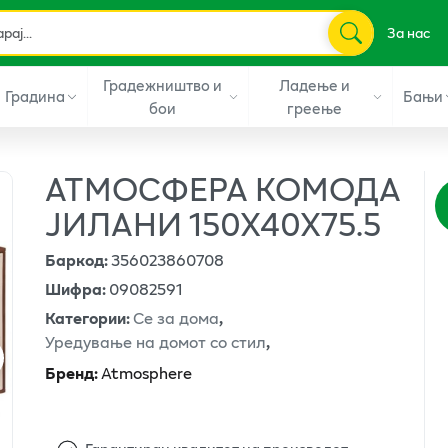
За нас
Градежништво и
Ладење и
Градина
Бањи
бои
греење
АТМОСФЕРА КОМОДА
ЈИЛАНИ 150Х40Х75.5
Баркод
:
356023860708
Шифра
:
09082591
Категории
:
Се за дома
,
Уредување на домот со стил
,
Бренд
:
Atmosphere