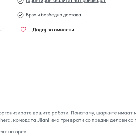
Гарантиран квалитет на производот
Брза и безбедна достава
Додај во омилени
 организирате вашите работи. Понатаму, шарките имаат
era, комодата Jilani има три врати со предни делови со 
ект на орев