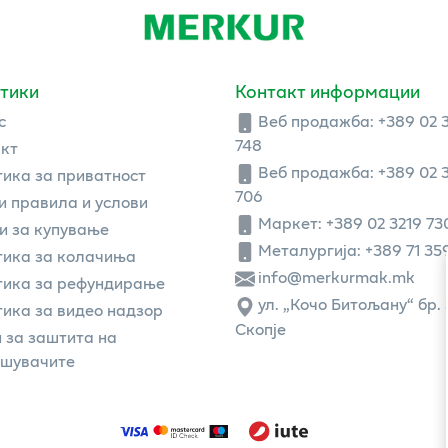
тики
Контакт информации
с
Веб продажба:
+389 02 
748
кт
Веб продажба:
+389 02 
ика за приватност
706
 правила и услови
Маркет: +389 02 3219 73
и за купување
Металургија: +389 71 35
ика за колачиња
info@merkurmak.mk
тика за рефундирање
ул. „Кочо Битољану“ бр. 
ика за видео надзор
Скопје
 за заштита на
ошувачите