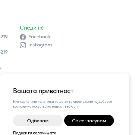
Следи нè
3219
Facebook
Instagram
3219
0
9 504
Вашата приватност
3,
Ние користиме колачиња за да ви го овозможиме најдоброто
корисничко искуство на нашиот веб-сајт
Одбивам
Се согласувам
Подеси ги колачињата