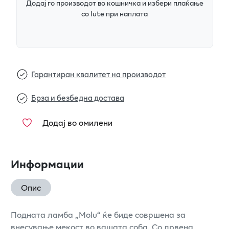
Додај го производот во кошничка и избери плаќање
со Iute при наплата
Гарантиран квалитет на производот
Брза и безбедна достава
Додај во омилени
Информации
Опис
Подната ламба „Molu“ ќе биде совршена за
внесување мекост во вашата соба. Со дрвена