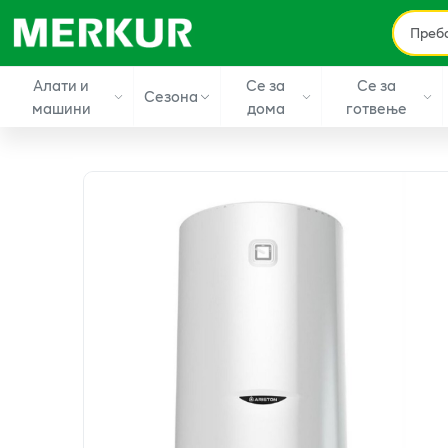
Алати и
Се за
Се за
Сезона
машини
дома
готвење