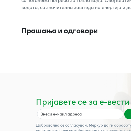
со поголема потреба за топла вода. Овој верт
водата, со значителна заштеда на енергија и д
Прашања и одговори
Пријавете се за е-вести
Доброволно се согласувам,
Меркур
да ги обработ
податоци за цели на информирање на клиентите пр