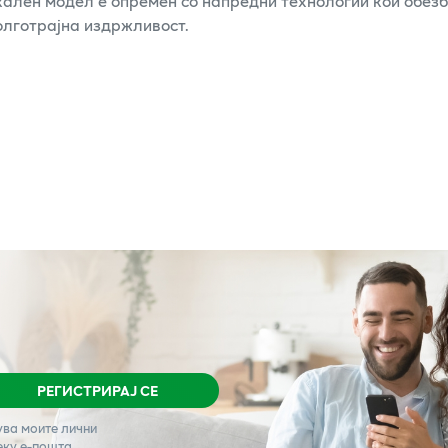
икален модел е опремен со напредни технологии кои обез
олготрајна издржливост.
РЕГИСТРИРАЈ СЕ
ува моите лични
еку е-пошта.