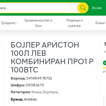
За нас
Градежништво и
Ладење и
Градина
Бањи
бои
греење
БОЈЛЕР АРИСТОН
100Л ЛЕВ
ц
КОМБИНИРАН ПРО1 Р
100ВТС
И
Баркод
:
541484978702
Шифра
:
09083670
Категории
:
Бањи
,
Бојлери
,
Бренд
:
Ariston