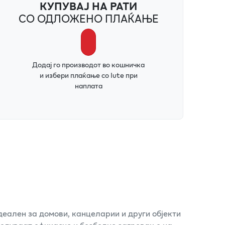
КУПУВАЈ НА РАТИ
СО ОДЛОЖЕНО ПЛАЌАЊЕ
Додај го производот во кошничка
и избери плаќање со Iute при
наплата
деален за домови, канцеларии и други објекти