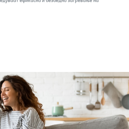
бедуваат ефикасно и безбедно загревање на