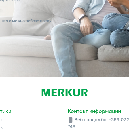
 што е можно побрзо преку
тики
Контакт информации
с
Веб продажба:
+389 02 
748
кт