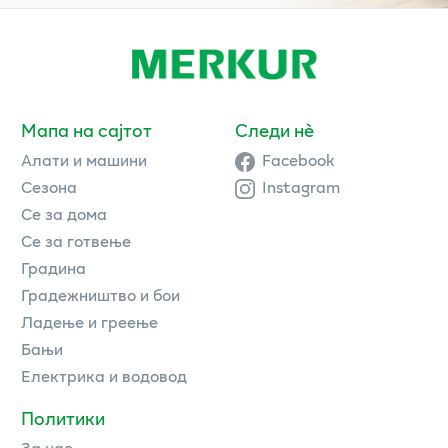
Мапа на сајтот
Следи нè
Алати и машини
Facebook
Сезона
Instagram
Се за дома
Се за готвење
Градина
Градежништво и бои
Ладење и греење
Бањи
Електрика и водовод
Политики
За нас