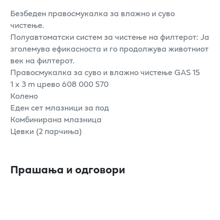
Безбеден правосмукалка за влажно и суво
чистење.
Полуавтоматски систем за чистење на филтерот: Ја
зголемува ефикасноста и го продолжува животниот
век на филтерот.
Правосмукалка за суво и влажно чистење GAS 15
1 x 3 m црево 608 000 570
Колено
Еден сет млазници за под
Комбинирана млазница
Цевки (2 парчиња)
Прашања и одговори