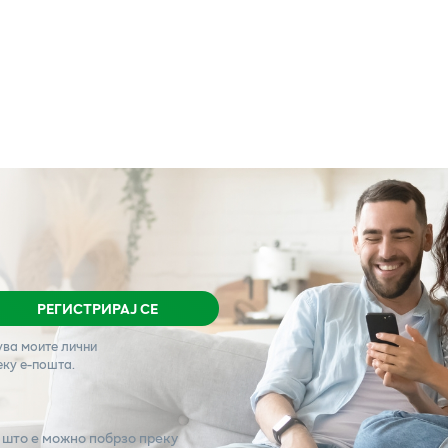
РЕГИСТРИРАЈ СЕ
ува моите лични
еку е-пошта.
 што е можно побрзо преку