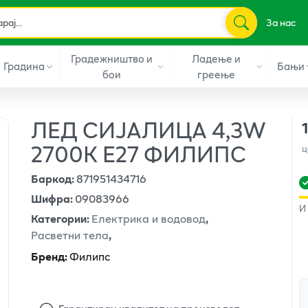
За нас
Градежништво и
Ладење и
Градина
Бањи
бои
греење
ЛЕД СИЈАЛИЦА 4,3W
2700K Е27 ФИЛИПС
ц
Баркод
:
871951434716
Шифра
:
09083966
И
Категории
:
Електрика и водовод
,
Расветни тела
,
Бренд
:
Филипс