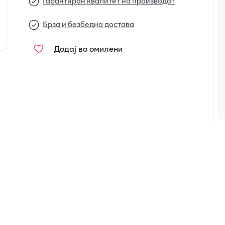
Гарантиран квалитет на производот
Брза и безбедна достава
Додај во омилени