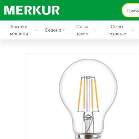
Алати и
Се за
Се за
Сезона
машини
дома
готвење