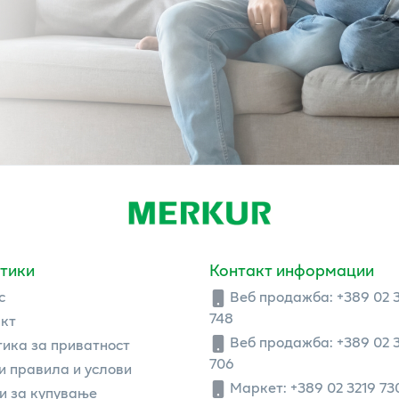
тики
Контакт информации
с
Веб продажба:
+389 02 
748
кт
Веб продажба:
+389 02 
ика за приватност
706
 правила и услови
Маркет: +389 02 3219 73
и за купување