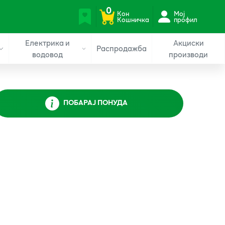
0
Кон
Мој
Кошничка
профил
Електрика и
Акциски
Распродажба
водовод
производи
ПОБАРАЈ ПОНУДА