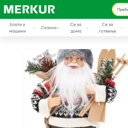
Алати и
Се за
Се за
Сезона
машини
дома
готвење