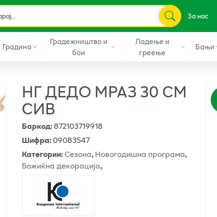
За нас
Градежништво и
Ладење и
Градина
Бањи
бои
греење
НГ ДЕДО МРАЗ 30 СМ
СИВ
Баркод
:
872103719918
Шифра
:
09083547
Категории
:
Сезона
,
Новогодишна програма
,
Божиќна декорација
,