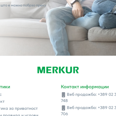
 што е можно побрзо преку
тики
Контакт информации
с
Веб продажба:
+389 02 
748
кт
Веб продажба:
+389 02 
ика за приватност
706
 правила и услови