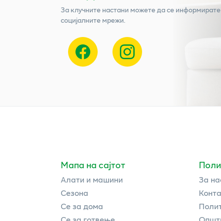
За клучните настани можете да се информирате
социјалните мрежи.
Мапа на сајтот
Поли
Алати и машини
За на
Сезона
Конта
Се за дома
Полит
Се за готвење
Општи