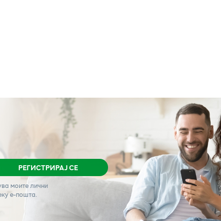
РЕГИСТРИРАЈ СЕ
ува моите лични
еку е-пошта.