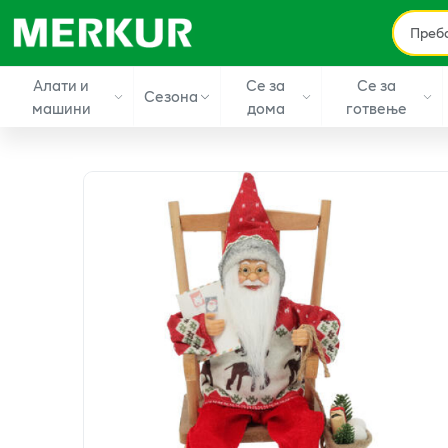
Алати и
Се за
Се за
Сезона
машини
дома
готвење