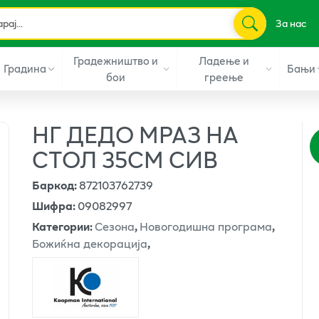
За нас
Градежништво и
Ладење и
Градина
Бањи
бои
греење
НГ ДЕДО МРАЗ НА
СТОЛ 35СМ СИВ
Баркод
:
872103762739
Шифра
:
09082997
Категории
:
Сезона
,
Новогодишна програма
,
Божиќна декорација
,