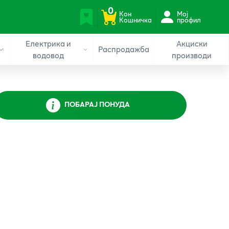
0
Кон
Мој
Кошничка
профил
Електрика и
Акциски
Распродажба
водовод
производи
ПОБАРАЈ ПОНУДА