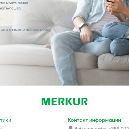
ува моите лични
еку е-пошта.
 што е можно побрзо преку
тики
Контакт информации
с
Веб продажба:
+389 02 