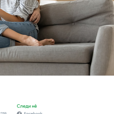
Следи нè
3219
Facebook