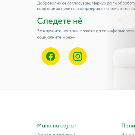
Доброволно се согласувам,
Меркур
да ги обработ
податоци за цели на информирање на клиентите пр
Следете нѐ
За клучните настани можете да се информирате
социјалните мрежи.
Мапа на сајтот
Поли
Алати и машини
За на