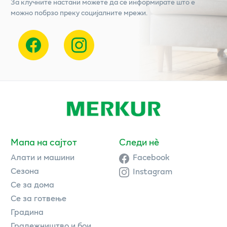
За клучните настани можете да се информирате што е
можно побрзо преку социјалните мрежи.
Мапа на сајтот
Следи нè
Алати и машини
Facebook
Сезона
Instagram
Се за дома
Се за готвење
Градина
Градежништво и бои