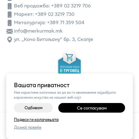
Веб продажба:
+389 02 3219 706
Маркет: +389 02 3219 730
Металургија: +389 71 359 504
info@merkurmak.mk
ул. „Кочо Битољану“ бр. 3, Скопје
Вашата приватност
Ние користиме колачиња за да ви го овозможиме најдоброто
корисничко искуство на нашиот веб-сајт
Одбивам
Се согласувам
©
2026
Vendor x
Меркур
Подеси ги колачињата
Поставки за колачиња
|
Пријави проблем
Дознај повеќе