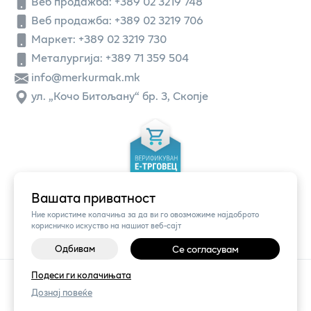
Веб продажба:
+389 02 3219 748
Веб продажба:
+389 02 3219 706
Маркет: +389 02 3219 730
Металургија: +389 71 359 504
info@merkurmak.mk
ул. „Кочо Битољану“ бр. 3, Скопје
Вашата приватност
Ние користиме колачиња за да ви го овозможиме најдоброто
корисничко искуство на нашиот веб-сајт
Одбивам
Се согласувам
Подеси ги колачињата
©
2026
Vendor x
Меркур
Поставки за колачиња
|
Пријави проблем
Дознај повеќе