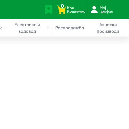
0
Кон
Мој
Кошничка
профил
Електрика и
Акциски
Распродажба
водовод
производи