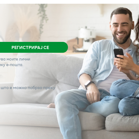
РЕГИСТРИРАЈ СЕ
ува моите лични
еку е-пошта.
 што е можно побрзо преку