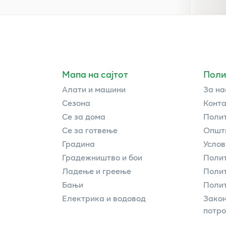
Мапа на сајтот
Поли
Алати и машини
За на
Сезона
Конта
Се за дома
Полит
Се за готвење
Општи
Градина
Услов
Градежништво и бои
Полит
Ладење и греење
Поли
Бањи
Полит
Електрика и водовод
Закон
потр