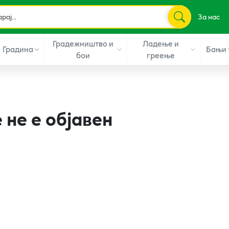
За нас
Градежништво и
Ладење и
Градина
Бањи
бои
греење
 не е објавен