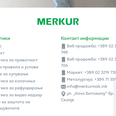
тики
Контакт информации
с
Веб продажба:
+389 02 
748
кт
Веб продажба:
+389 02 
ика за приватност
706
 правила и услови
Маркет: +389 02 3219 73
и за купување
Металургија: +389 71 35
ика за колачиња
info@merkurmak.mk
тика за рефундирање
ул. „Кочо Битољану“ бр. 
ика за видео надзор
Скопје
 за заштита на
ошувачите