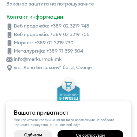
Закон за заштита на потрошувачите
Контакт информации
Веб продажба:
+389 02 3219 748
Веб продажба:
+389 02 3219 706
Маркет: +389 02 3219 730
Металургија: +389 71 359 504
info@merkurmak.mk
ул. „Кочо Битољану“ бр. 3, Скопје
Вашата приватност
Ние користиме колачиња за да ви го овозможиме најдоброто
корисничко искуство на нашиот веб-сајт
Одбивам
Се согласувам