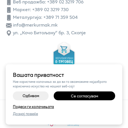
Веб продажба:
+389 02 3219 706
Маркет: +389 02 3219 730
Металургија: +389 71 359 504
info@merkurmak.mk
ул. „Кочо Битољану“ бр. 3, Скопје
Вашата приватност
Ние користиме колачиња за да ви го овозможиме најдоброто
корисничко искуство на нашиот веб-сајт
Одбивам
Се согласувам
©
2026
Vendor x
Меркур
Подеси ги колачињата
Поставки за колачиња
|
Пријави проблем
Дознај повеќе